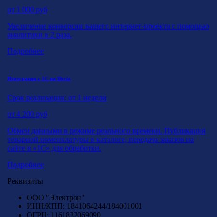
от
1 000
руб
Увеличение конверсии вашего интернет-проекта с помощью
аналитики в 2 раза.
Подробнее
Интеграция с 1С на Bitrix
Срок реализации: от 1 недели
от
4 200
руб
Обмен данными в режиме реального времени. Публикация
товарной номенклатуры в каталоге, передача заказов на
сайте в «1С» для обработки.
Подробнее
Реквизиты
ООО "Электрон"
ИНН/КПП: 1841064244/184001001
ОГРН: 1161832069090