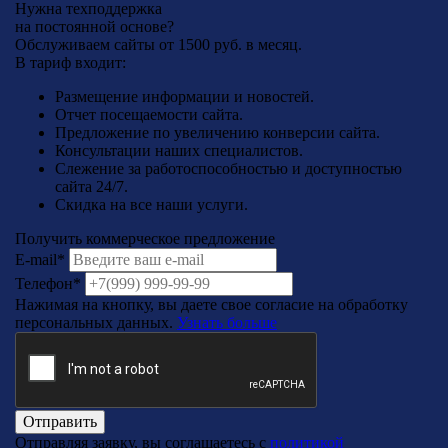
Нужна техподдержка
на постоянной основе?
Обслуживаем сайты от
1500 руб.
в месяц.
В тариф входит:
Размещение информации и новостей.
Отчет посещаемости сайта.
Предложение по увеличению конверсии сайта.
Консультации наших специалистов.
Слежение за работоспособностью и доступностью
сайта 24/7.
Скидка на все наши услуги.
Получить коммерческое предложение
E-mail*
Телефон*
Нажимая на кнопку, вы даете свое согласие на обработку
персональных данных.
Узнать больше
Отправить
Отправляя заявку, вы соглашаетесь с
политикой