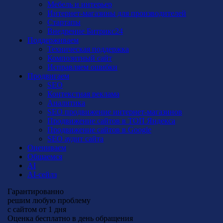
Мебель и интерьер
Интернет-магазины для производителей
Стартапы
Внедрение Битрикс24
Поддерживаем
Техническая поддержка
Композитный сайт
Исправляем ошибки
Продвигаем
SEO
Контекстная реклама
Аналитика
SEO продвижение интернет-магазинов
Продвижение сайтов в ТОП Яндекса
Продвижение сайтов в Google
SEO аудит сайта
Оцениваем
Общаемся
AI
AI-сейлз
Гарантированно
решим любую проблему
с сайтом
от 1 дня
Оценка
бесплатно
в день обращения